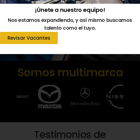
¡Únete a nuestro equipo!
Estado sistema de motor
Estado sistema de refrigeración
Nos estamos expandiendo, y así mismo buscamos
Estado sistema de dirección
talento como el tuyo.
Estado sistema eléctrico
Revisar Vacantes
Conoce Más
Somos multimarca
Testimonios de