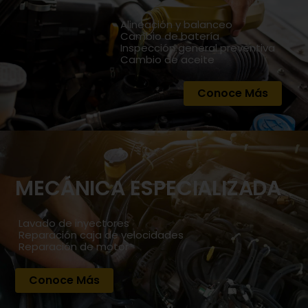
Alineación y balanceo
Cambio de batería
Inspección general preventiva
Cambio de aceite
Conoce Más
MECÁNICA ESPECIALIZADA
Lavado de inyectores
Reparación caja de velocidades
Reparación de motor
Conoce Más