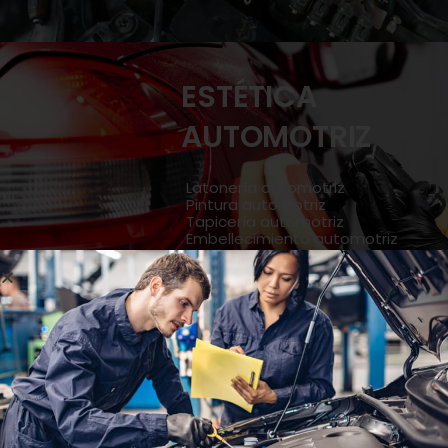
ESTÉTICA
AUTOMOTRIZ
Latonería automotriz
Pintura automotriz
Tapicería automotriz
Embellecimiento automotriz
Conoce Más
SERVICIO DE
PERITAJE