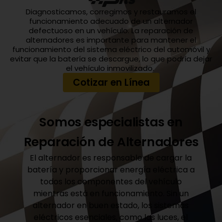
Diagnosticamos, corregimos y restauramos el
funcionamiento adecuado de un alternador
defectuoso en un vehículo. La reparación de
alternadores es importante para mantener el
funcionamiento del sistema eléctrico del automóvil y
evitar que la batería se descargue, lo que podría dejar
el vehículo inmovilizado.
Cotizar en Línea
Somos especialistas en
Reparación de Alternadores
El alternador es responsable de cargar la
batería y proporcionar energía eléctrica a
todos los componentes del vehículo
mientras está en funcionamiento. Sin un
alternador en buen estado, los sistemas
eléctricos esenciales, como las luces, el