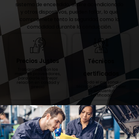
sistema de encendido, el aire acondicionado
y otros dispositivos, pueden fallar, lo que
compromete tanto la seguridad como la
comodidad durante la conducción.
Precios Justos
Técnicos
Trabajamos con los
certificados
mejores proveedores,
para darte la mejor
Todo el personal
relación en calidad y
técnico de nuestro taller
precio
se encuentra
certificado
Garantía
Tecnología