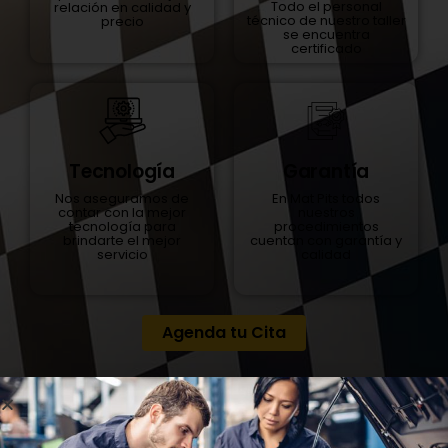
Todo el personal
relación en calidad y
técnico de nuestro taller
precio
se encuentra
certificado
Garantía
Tecnología
En Mat Pits todos
Nos aseguramos de
nuestros
contar con la mejor
procedimientos
tecnología para
cuentan con garantía y
brindarte el mejor
calidad
servicio
Agenda tu Cita
¿Cómo saber si la batería de
mi carro está dañada?