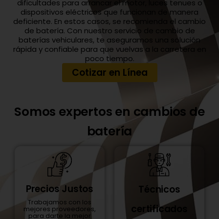
dificultades para arrancar el motor, luces tenues o
dispositivos eléctricos que funcionan de manera
deficiente. En estos casos, se recomienda el cambio
de batería. Con nuestro servicio de cambio de
baterías vehiculares, te aseguramos una solución
rápida y confiable para que vuelvas a la carretera en
poco tiempo.
Cotizar en Línea
Somos expertos en cambios de
batería
Precios Justos
Técnicos
Trabajamos con los
certificados
mejores proveedores,
para darte la mejor