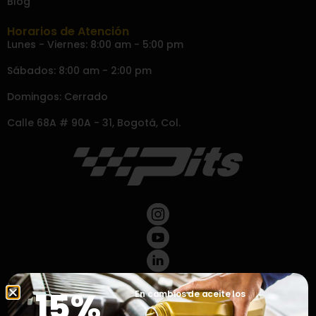
Blog
Horarios de Atención
Lunes - Viernes: 8:00 am - 5:00 pm
Sábados: 8:00 am - 2:00 pm
Domingos: Cerrado
Calle 68A # 90A - 31, Bogotá, Col.
15%
En cambios de aceite los