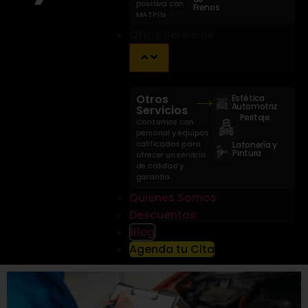
positiva con
Frenos
MATPits
Otros Servicios
Otros
Estética
Automotriz
Servicios
Peritaje
Contamos con
personal y equipos
calificados para
Latonería y
Pintura
ofrecer un servicio
de calidad y
garantía.
Quienes Somos
Descuentos
Blog
Agenda tu Cita