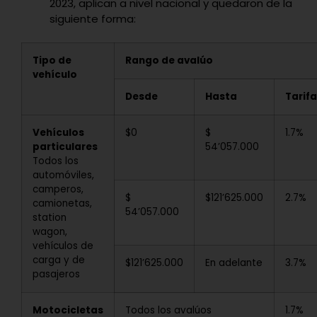
2023, aplican a nivel nacional y quedaron de la
siguiente forma:
Tipo de
Rango de avalúo
vehículo
Desde
Hasta
Tarif
Vehículos
$0
$
1.7%
particulares
54’057.000
Todos los
automóviles,
camperos,
$
$121’625.000
2.7%
camionetas,
54’057.000
station
wagon,
vehículos de
carga y de
$121’625.000
En adelante
3.7%
pasajeros
Motocicletas
Todos los avalúos
1.7%