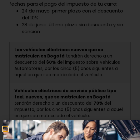
fechas para el pago del impuesto de tu carro:
24 de mayo: primer plazo con el descuento
del 10%
28 de junio: último plazo sin descuento y sin
sanción
Los vehículos eléctricos nuevos que se
matriculen en Bogotá
tendrán derecho a un
descuento del
60%
del impuesto sobre Vehículos
Automotores, por los cinco (5) años siguientes a
aquel en que sea matriculado el vehículo.
Vehículos eléctricos de servicio público tipo
taxi, nuevos, que se matriculen en Bogotá
tendrán derecho a un descuento del
70%
del
impuesto, por los cinco (5) años siguientes a aquel
en que sea matriculado el vehículo.
Los vehículos híbridos eléctricos nuevos que se
matriculen en Bogotá
tendrán derecho a un