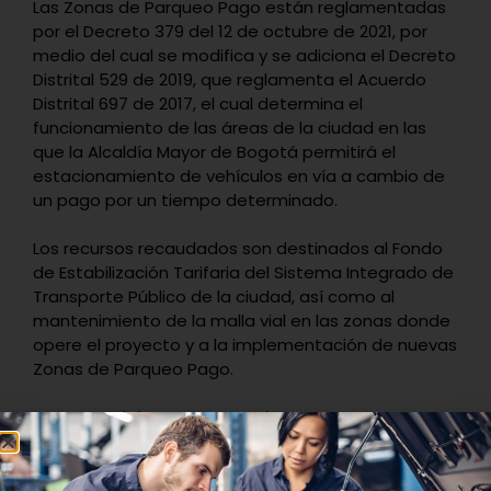
Las Zonas de Parqueo Pago están reglamentadas
por el Decreto 379 del 12 de octubre de 2021, por
medio del cual se modifica y se adiciona el Decreto
Distrital 529 de 2019, que reglamenta el Acuerdo
Distrital 697 de 2017, el cual determina el
funcionamiento de las áreas de la ciudad en las
que la Alcaldía Mayor de Bogotá permitirá el
estacionamiento de vehículos en vía a cambio de
un pago por un tiempo determinado.
Los recursos recaudados son destinados al Fondo
de Estabilización Tarifaria del Sistema Integrado de
Transporte Público de la ciudad, así como al
mantenimiento de la malla vial en las zonas donde
opere el proyecto y a la implementación de nuevas
Zonas de Parqueo Pago.
Conozca el documento aquí:
Acuerdo 695 de 2017
Anexo 1 – Especificaciones Zona de Proyecto