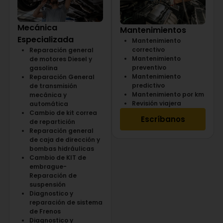
Mecánica
Mantenimientos
Especializada
Mantenimiento
correctivo
Reparación general
Mantenimiento
de motores Diesel y
preventivo
gasolina
Mantenimiento
Reparación General
predictivo
de transmisión
Mantenimiento por km
mecánica y
Revisión viajera
automática
Cambio de kit correa
Escríbanos
de repartición
Reparación general
de caja de dirección y
bombas hidráulicas
Cambio de KIT de
embrague-
Reparación de
suspensión
Diagnostico y
reparación de sistema
de Frenos
Diagnostico y